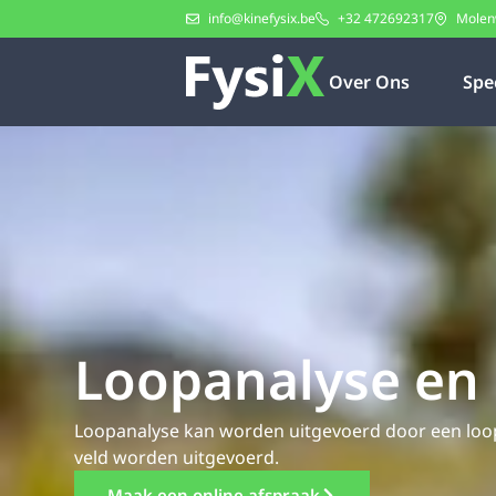
info@kinefysix.be
+32 472692317
Molen
Over Ons
Spe
Loopanalyse en 
Loopanalyse kan worden uitgevoerd door een loop
veld worden uitgevoerd.
Maak een online afspraak