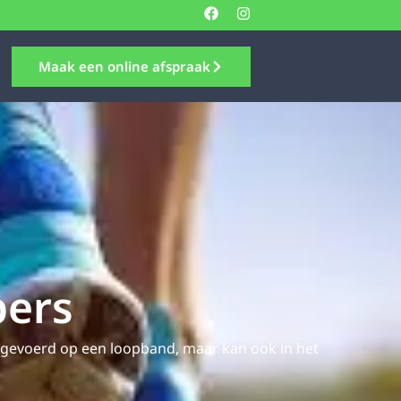
Maak een online afspraak
pers
tgevoerd op een loopband, maar kan ook in het