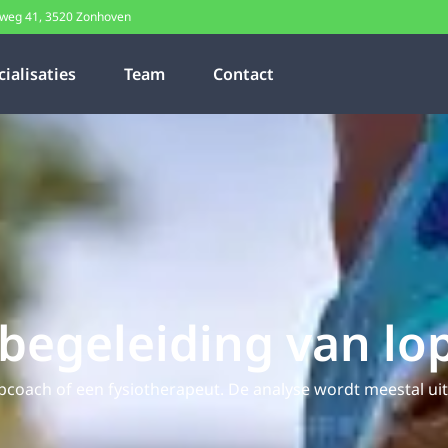
weg 41, 3520 Zonhoven
cialisaties
Team
Contact
begeleiding van lo
coach of een fysiotherapeut. De analyse wordt meestal ui