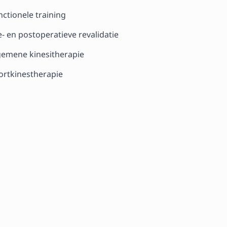
nctionele training
e- en postoperatieve revalidatie
gemene kinesitherapie
ortkinestherapie