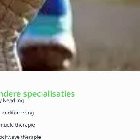
ndere specialisaties
y Needling
conditionering
nuele therapie
ockwave therapie