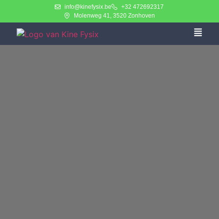
info@kinefysix.be
+32 472692317
Molenweg 41, 3520 Zonhoven